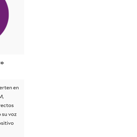
to
ierten en
M,
yectos
o su voz
sitivo