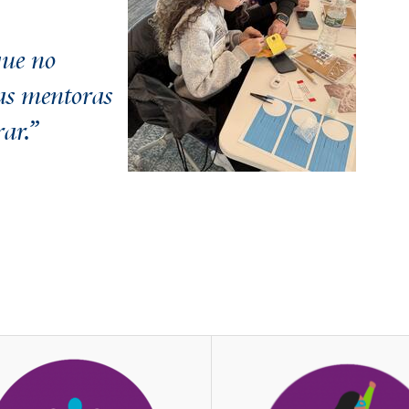
que no
as mentoras
ar.”