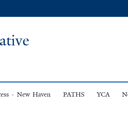
Skip
to
main
content
iative
cess - New Haven
PATHS
YCA
No