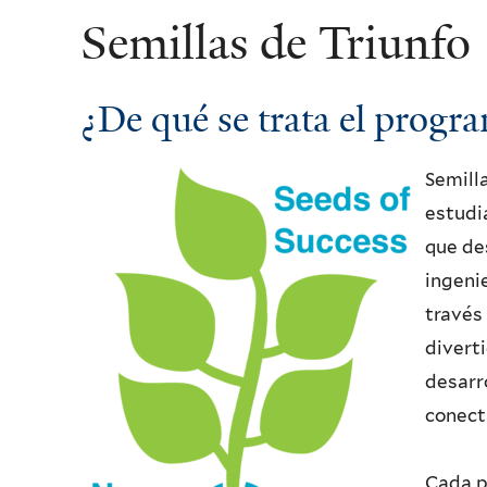
Semillas de Triunfo
¿De qué se trata el progr
Semill
estudi
que des
ingeni
través
divert
desarr
conect
Cada p