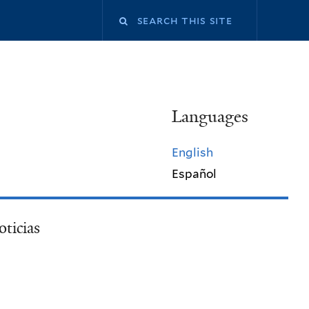
Search
this
site
Languages
English
Español
ticias