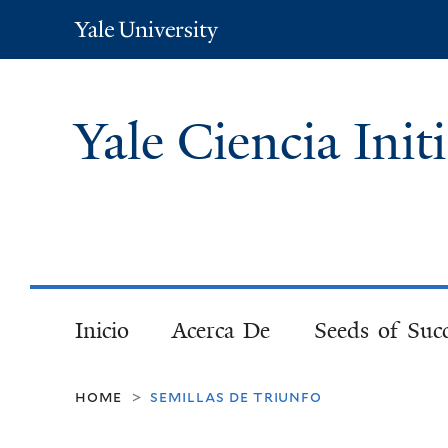
Yale
University
Yale Ciencia Init
Inicio
Acerca De
Seeds of Suc
home
semillas de triunfo
>