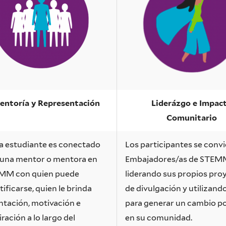
entoría y Representación
Liderázgo e Impac
Comunitario
a estudiante es conectado
Los participantes se conv
 una mentor o mentora en
Embajadores/as de STEM
MM con quien puede
liderando sus propios pro
tificarse, quien le brinda
de divulgación y utilizand
ntación, motivación e
para generar un cambio po
iración a lo largo del
en su comunidad.